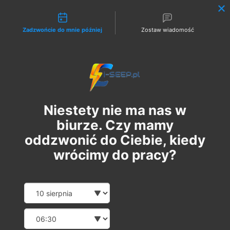
Możliwości kontaktu
Zadzwońcie do mnie później
Zostaw wiadomość
Zaloguj
Niestety nie ma nas w
biurze. Czy mamy
oddzwonić do Ciebie, kiedy
wrócimy do pracy?
Szkolenie Online G1/G2/G3
Date and time slection for sch
Wybierz datę
Eksploatacja | Dozór
Wybierz godzinę
sob., 16 wrz
  |  
Szkolenie Online