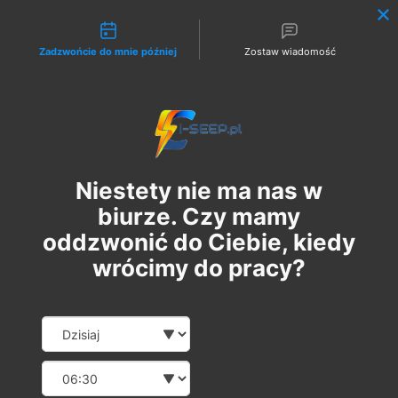
Możliwości kontaktu
Zadzwońcie do mnie później
Zostaw wiadomość
Zaloguj
Niestety nie ma nas w
biurze. Czy mamy
oddzwonić do Ciebie, kiedy
wrócimy do pracy?
Szkolenie Online G1/G2/G3
Date and time slection for sch
Wybierz datę
Eksploatacja | Dozór
Wybierz godzinę
wt., 03 paź
  |  
Szkolenie Online