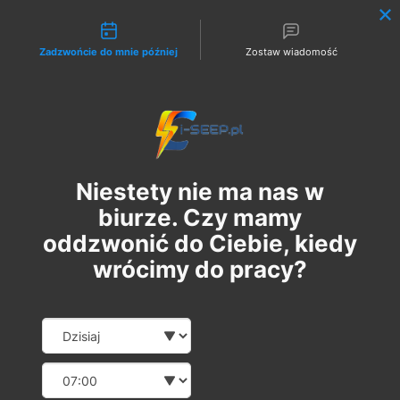
Możliwości kontaktu
Zadzwońcie do mnie później
Zostaw wiadomość
Zaloguj
Niestety nie ma nas w
biurze. Czy mamy
oddzwonić do Ciebie, kiedy
wrócimy do pracy?
Szkolenie Online G1/G2/G3
Date and time slection for sch
Wybierz datę
Eksploatacja | Dozór
Wybierz godzinę
czw., 05 paź
  |  
Szkolenie Online