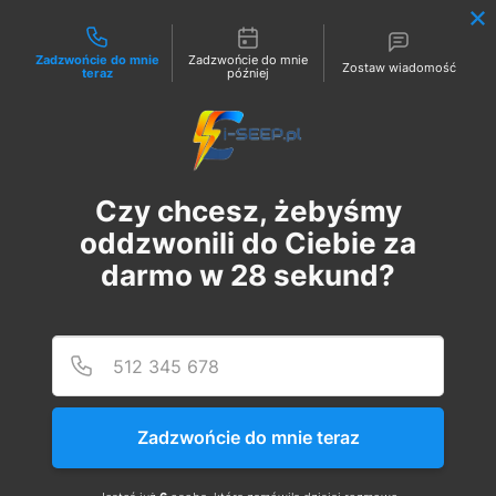
Możliwości kontaktu
Zadzwońcie do mnie
Zadzwońcie do mnie
Zostaw wiadomość
teraz
później
Zaloguj
Czy chcesz, żebyśmy
oddzwonili do Ciebie za
darmo w
28
sekund?
Podaj
Numer
Szkolenie Online G1/G2/G3
Eksploatacja | Dozór
Zadzwońcie do mnie teraz
wt., 24 paź
  |  
Szkolenie Online