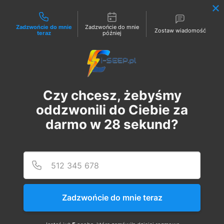
Możliwości kontaktu
Zadzwońcie do mnie
Zadzwońcie do mnie
Zostaw wiadomość
teraz
później
Zaloguj
Czy chcesz, żebyśmy
oddzwonili do Ciebie za
darmo w
28
sekund?
Podaj
Numer
Szkolenie Online G1/G2/G3
Eksploatacja | Dozór
Zadzwońcie do mnie teraz
wt., 31 paź
  |  
Szkolenie Online