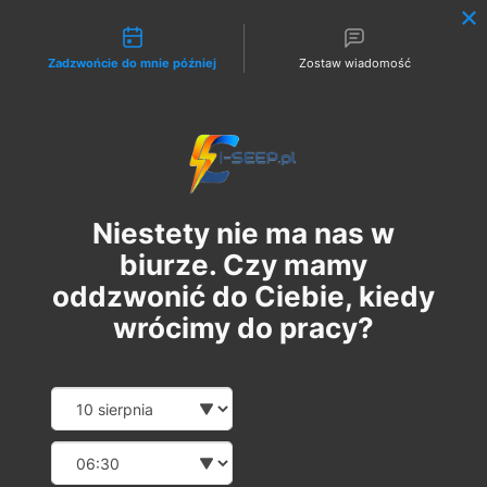
Możliwości kontaktu
Zadzwońcie do mnie później
Zostaw wiadomość
Zaloguj
Niestety nie ma nas w
biurze. Czy mamy
oddzwonić do Ciebie, kiedy
wrócimy do pracy?
Szkolenie Online G1/G2/G3
Date and time slection for sch
Wybierz datę
Eksploatacja | Dozór
Wybierz godzinę
pon., 06 lis
  |  
Szkolenie Online