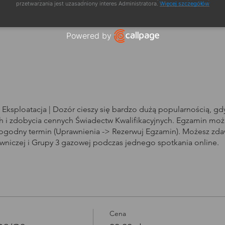
a szkolenia
przetwarzania jest uzasadniony interes Administratora.
Więcej szczegółów
Powered by
Open link in new window
Eksploatacja | Dozór cieszy się bardzo dużą popularnością, g
i zdobycia cennych Świadectw Kwalifikacyjnych. Egzamin może
dogodny termin (Uprawnienia -> Rezerwuj Egzamin). Możesz zd
owniczej i Grupy 3 gazowej podczas jednego spotkania online.
Cena