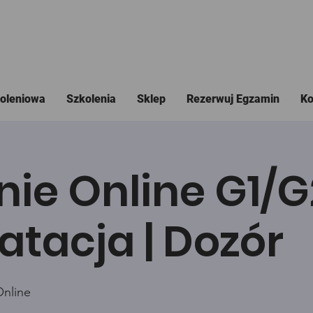
koleniowa
Szkolenia
Sklep
Rezerwuj Egzamin
Ko
nie Online G1/
atacja | Dozór
Online