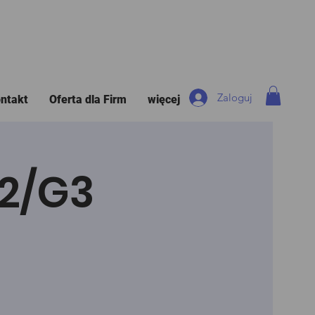
Zaloguj
ntakt
Oferta dla Firm
więcej
G2/G3