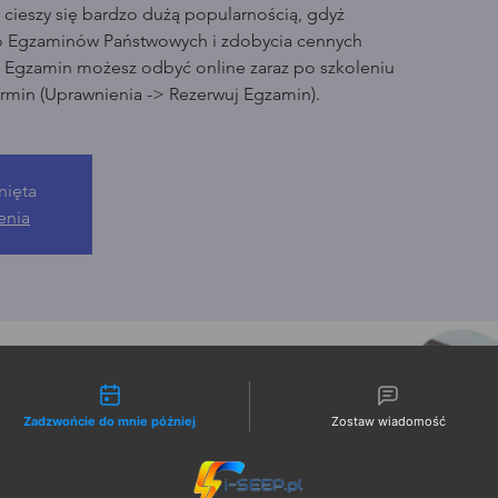
cieszy się bardzo dużą popularnością, gdyż
o Egzaminów Państwowych i zdobycia cennych
. Egzamin możesz odbyć online zaraz po szkoleniu
rmin (Uprawnienia -> Rezerwuj Egzamin).
nięta
enia
liwości kontaktu
Zadzwońcie do mnie później
Zostaw wiadomość