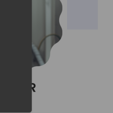
lefonu w formacie E164