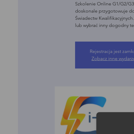
Szkolenie Online G1/G2/G3 
doskonale przygotowuje d
Świadectw Kwalifikacyjnych
lub wybrać inny dogodny te
Rejestracja jest zamk
Zobacz inne wydarz
Moż