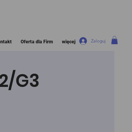
Zaloguj
ntakt
Oferta dla Firm
więcej
G2/G3