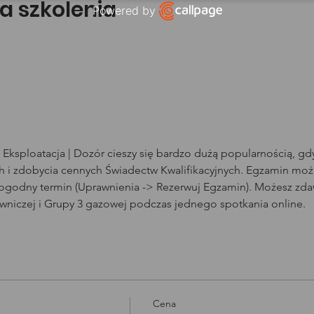
a szkolenia
Powered by
Open link in new window
Eksploatacja | Dozór cieszy się bardzo dużą popularnością, g
i zdobycia cennych Świadectw Kwalifikacyjnych. Egzamin może
dogodny termin (Uprawnienia -> Rezerwuj Egzamin). Możesz zda
owniczej i Grupy 3 gazowej podczas jednego spotkania online.
Cena