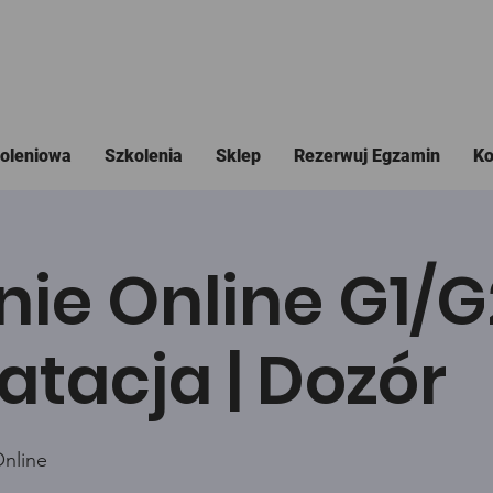
koleniowa
Szkolenia
Sklep
Rezerwuj Egzamin
Ko
nie Online G1/
atacja | Dozór
Online