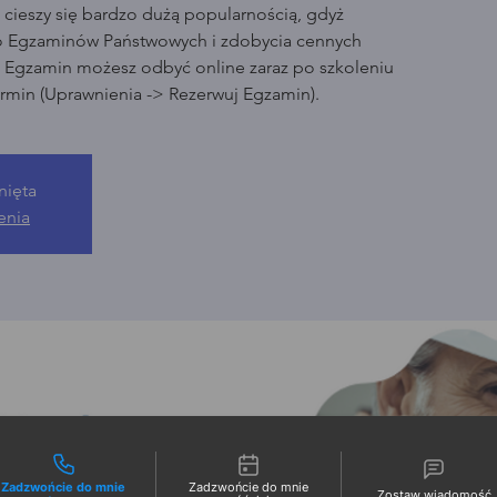
cieszy się bardzo dużą popularnością, gdyż
o Egzaminów Państwowych i zdobycia cennych
. Egzamin możesz odbyć online zaraz po szkoleniu
rmin (Uprawnienia -> Rezerwuj Egzamin).
nięta
enia
liwości kontaktu
Zadzwońcie do mnie
Zadzwońcie do mnie
Zostaw wiadomość