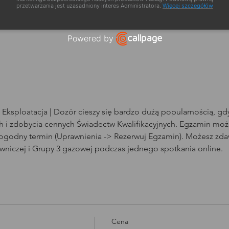
a szkolenia
przetwarzania jest uzasadniony interes Administratora.
Więcej szczegółów
Powered by
Open link in new window
Eksploatacja | Dozór cieszy się bardzo dużą popularnością, g
i zdobycia cennych Świadectw Kwalifikacyjnych. Egzamin może
dogodny termin (Uprawnienia -> Rezerwuj Egzamin). Możesz zda
owniczej i Grupy 3 gazowej podczas jednego spotkania online.
Cena