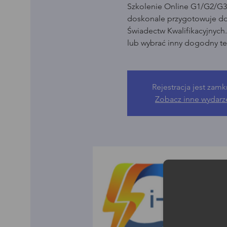
Szkolenie Online G1/G2/G3 
doskonale przygotowuje d
Świadectw Kwalifikacyjnych
lub wybrać inny dogodny te
Rejestracja jest zamk
Zobacz inne wydarz
Moż