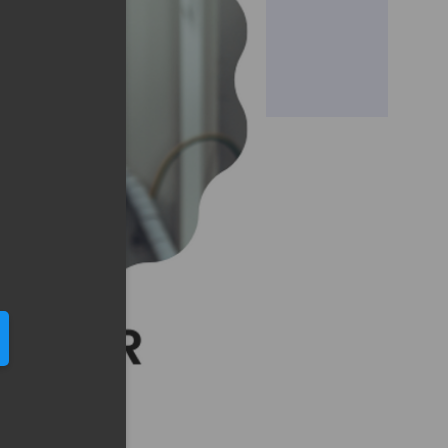
eduled call
elefonu w formacie E164