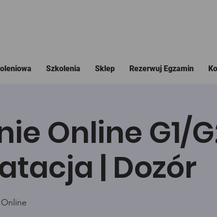
koleniowa
Szkolenia
Sklep
Rezerwuj Egzamin
Ko
nie Online G1/
atacja | Dozór
 Online