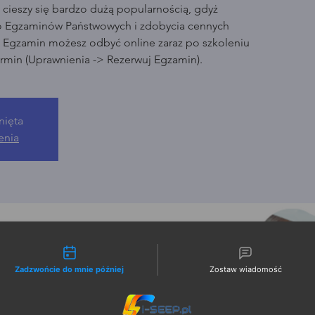
cieszy się bardzo dużą popularnością, gdyż
o Egzaminów Państwowych i zdobycia cennych
. Egzamin możesz odbyć online zaraz po szkoleniu
rmin (Uprawnienia -> Rezerwuj Egzamin).
nięta
enia
liwości kontaktu
Zadzwońcie do mnie później
Zostaw wiadomość