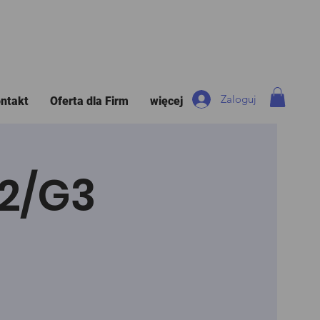
Zaloguj
ntakt
Oferta dla Firm
więcej
G2/G3