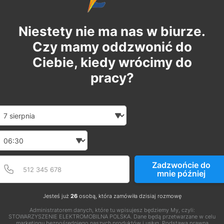
Niestety nie ma nas w biurze.
Czy mamy oddzwonić do
Ciebie, kiedy wrócimy do
pracy?
Date and time slection for sch
Wybierz datę
Wybierz godzinę
Podaj poprawny numer t
Numer telefonu
Zadzwońcie do
mnie później
Jesteś już
26
osobą, która zamówiła dzisiaj rozmowę
Administratorem danych, które tu wpisujesz będziemy My, czyli:
STOWARZYSZENIE ELEKTROMOBILNA POLSKA. Dane będą przetwarzane w celu
marketingu bezpośredniego naszych produktów i usług. Podstawą prawną