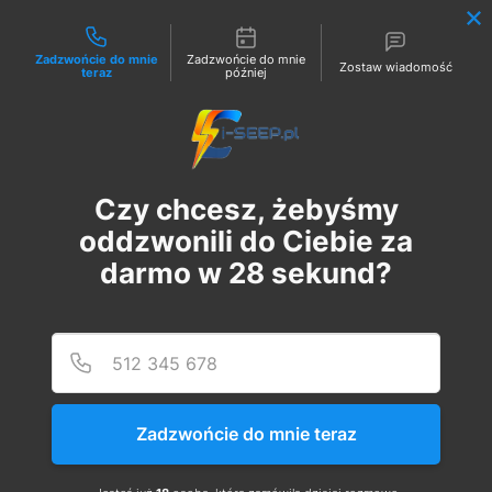
Możliwości kontaktu
Zadzwońcie do mnie
Zadzwońcie do mnie
Zostaw wiadomość
teraz
później
Zaloguj
Czy chcesz, żebyśmy
oddzwonili do Ciebie za
darmo w
28
sekund?
Podaj
Numer
Szkolenie Online G1/G2/G3
Eksploatacja | Dozór
Zadzwońcie do mnie teraz
wt., 02 sty
  |  
Szkolenie Online