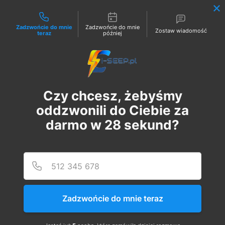
Możliwości kontaktu
Zadzwońcie do mnie
Zadzwońcie do mnie
Zostaw wiadomość
teraz
później
Zaloguj
Czy chcesz, żebyśmy
oddzwonili do Ciebie za
darmo w
28
sekund?
Podaj
Numer
Szkolenie Online G1/G2/G3
Eksploatacja | Dozór
Zadzwońcie do mnie teraz
czw., 04 sty
  |  
Szkolenie Online