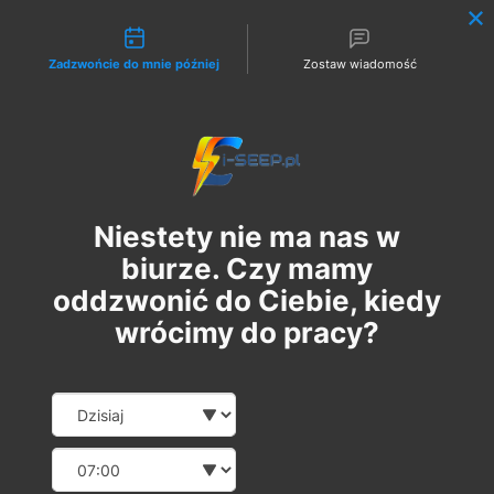
Możliwości kontaktu
Zadzwońcie do mnie później
Zostaw wiadomość
Zaloguj
Niestety nie ma nas w
biurze. Czy mamy
oddzwonić do Ciebie, kiedy
wrócimy do pracy?
Szkolenie Online G1/G2/G3
Date and time slection for sch
Wybierz datę
Eksploatacja | Dozór
Wybierz godzinę
czw., 25 sty
  |  
Szkolenie Online