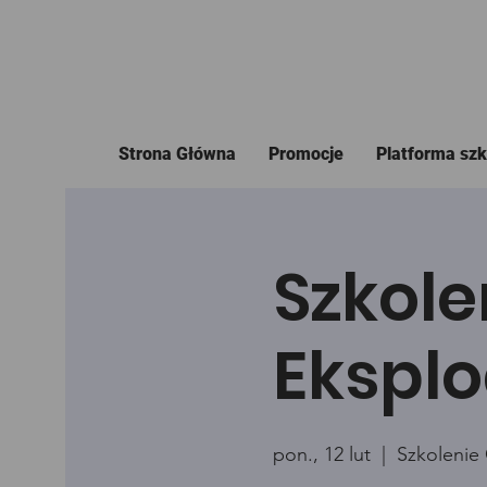
Strona Główna
Promocje
Platforma sz
Szkole
Eksplo
pon., 12 lut
  |  
Szkolenie