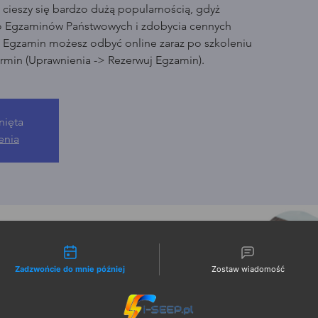
cieszy się bardzo dużą popularnością, gdyż
o Egzaminów Państwowych i zdobycia cennych
. Egzamin możesz odbyć online zaraz po szkoleniu
rmin (Uprawnienia -> Rezerwuj Egzamin).
nięta
enia
liwości kontaktu
Zadzwońcie do mnie później
Zostaw wiadomość