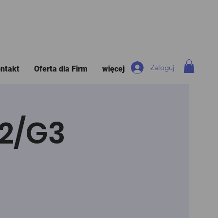
Zaloguj
ntakt
Oferta dla Firm
więcej
G2/G3