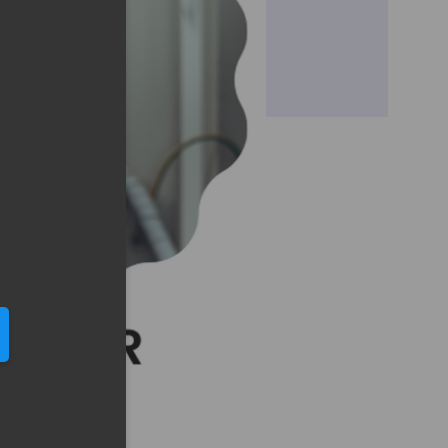
eduled call
elefonu w formacie E164