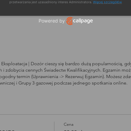
a szkolenia
przetwarzania jest uzasadniony interes Administratora.
Więcej szczegółów
Powered by
Open link in new window
Eksploatacja | Dozór cieszy się bardzo dużą popularnością, g
i zdobycia cennych Świadectw Kwalifikacyjnych. Egzamin może
dogodny termin (Uprawnienia -> Rezerwuj Egzamin). Możesz zd
owniczej i Grupy 3 gazowej podczas jednego spotkania online.
Cena