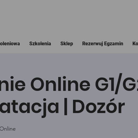
koleniowa
Szkolenia
Sklep
Rezerwuj Egzamin
Ko
nie Online G1/
atacja | Dozór
 Online