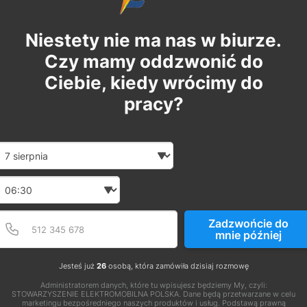
Niestety nie ma nas w biurze.
Czy mamy oddzwonić do
Ciebie, kiedy wrócimy do
pracy?
Date and time slection for sch
Wybierz datę
Wybierz godzinę
Podaj poprawny numer t
Numer telefonu
Zadzwońcie do
mnie później
Jesteś już
26
osobą, która zamówiła dzisiaj rozmowę
Administratorem danych, które tu wpisujesz będziemy My, czyli:
STOWARZYSZENIE ELEKTROMOBILNA POLSKA. Dane będą przetwarzane w celu
marketingu bezpośredniego naszych produktów i usług. Podstawą prawną