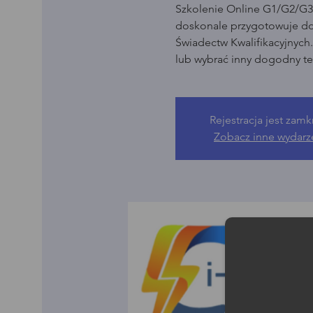
Szkolenie Online G1/G2/G3 
doskonale przygotowuje d
Świadectw Kwalifikacyjnych
lub wybrać inny dogodny te
Rejestracja jest zamk
Zobacz inne wydarz
Moż