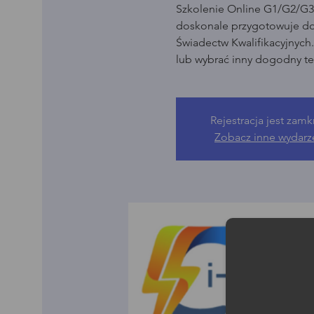
Szkolenie Online G1/G2/G3 
doskonale przygotowuje d
Świadectw Kwalifikacyjnych
lub wybrać inny dogodny te
Rejestracja jest zamk
Zobacz inne wydarz
Moż