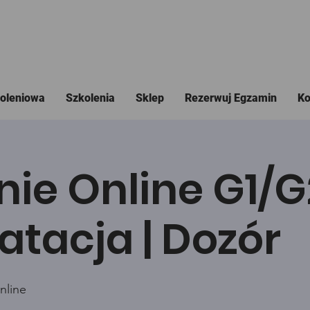
koleniowa
Szkolenia
Sklep
Rezerwuj Egzamin
Ko
nie Online G1/
atacja | Dozór
nline