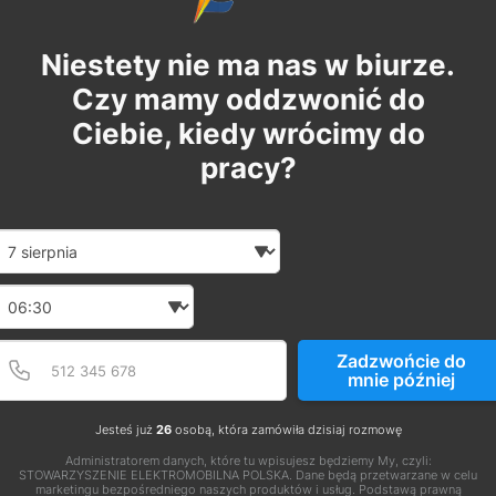
Niestety nie ma nas w biurze.
Czy mamy oddzwonić do
Ciebie, kiedy wrócimy do
pracy?
Date and time slection for sch
Wybierz datę
Wybierz godzinę
Podaj poprawny numer t
Numer telefonu
Zadzwońcie do
mnie później
Jesteś już
26
osobą, która zamówiła dzisiaj rozmowę
Administratorem danych, które tu wpisujesz będziemy My, czyli:
STOWARZYSZENIE ELEKTROMOBILNA POLSKA. Dane będą przetwarzane w celu
marketingu bezpośredniego naszych produktów i usług. Podstawą prawną