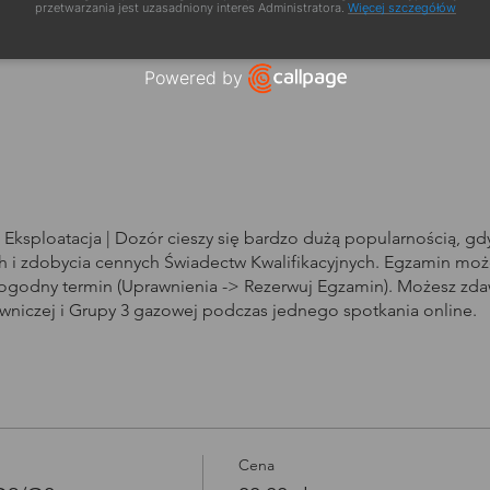
a szkolenia
przetwarzania jest uzasadniony interes Administratora.
Więcej szczegółów
Powered by
Open link in new window
Eksploatacja | Dozór cieszy się bardzo dużą popularnością, g
i zdobycia cennych Świadectw Kwalifikacyjnych. Egzamin może
dogodny termin (Uprawnienia -> Rezerwuj Egzamin). Możesz zd
owniczej i Grupy 3 gazowej podczas jednego spotkania online.
Cena