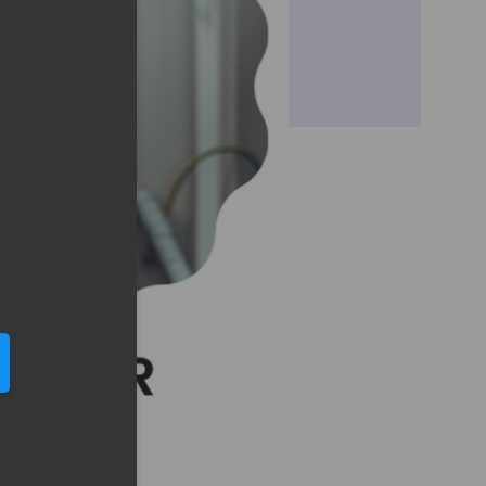
eduled call
elefonu w formacie E164