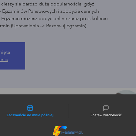
cieszy się bardzo dużą popularnością, gdyż
o Egzaminów Państwowych i zdobycia cennych
. Egzamin możesz odbyć online zaraz po szkoleniu
rmin (Uprawnienia -> Rezerwuj Egzamin).
nięta
enia
liwości kontaktu
Zadzwońcie do mnie później
Zostaw wiadomość