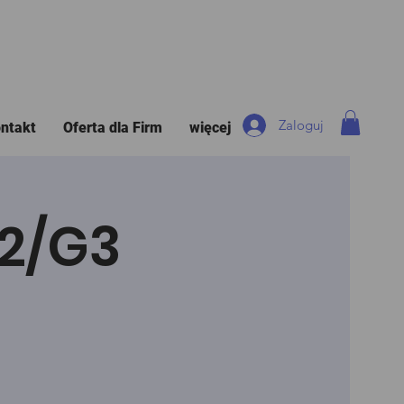
Zaloguj
ntakt
Oferta dla Firm
więcej
G2/G3