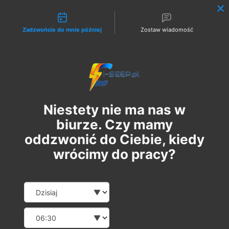
Możliwości kontaktu
Zadzwońcie do mnie później
Zostaw wiadomość
Zaloguj
Niestety nie ma nas w
biurze. Czy mamy
oddzwonić do Ciebie, kiedy
wrócimy do pracy?
Szkolenie Online G1/G2/G3
Date and time slection for sch
Wybierz datę
Eksploatacja | Dozór
Wybierz godzinę
pon., 04 mar
  |  
Szkolenie Online