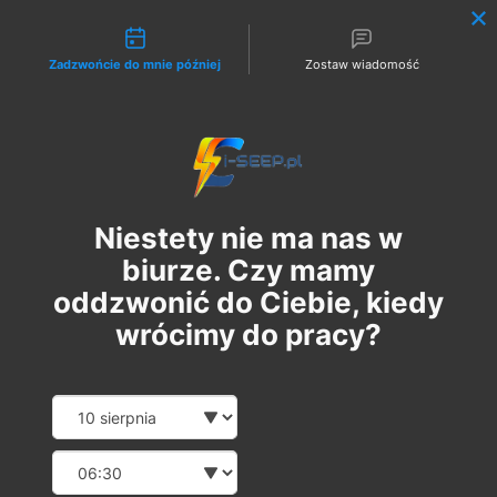
Możliwości kontaktu
Zadzwońcie do mnie później
Zostaw wiadomość
Zaloguj
Niestety nie ma nas w
biurze. Czy mamy
oddzwonić do Ciebie, kiedy
wrócimy do pracy?
Szkolenie Online G1/G2/G3
Date and time slection for sch
Wybierz datę
Eksploatacja | Dozór
Wybierz godzinę
śr., 13 mar
  |  
Szkolenie Online