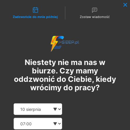
Możliwości kontaktu
Zadzwońcie do mnie później
Zostaw wiadomość
Zaloguj
Niestety nie ma nas w
biurze. Czy mamy
oddzwonić do Ciebie, kiedy
wrócimy do pracy?
Szkolenie Online G1/G2/G3
Date and time slection for sch
Wybierz datę
Eksploatacja | Dozór
Wybierz godzinę
czw., 14 mar
  |  
Szkolenie Online