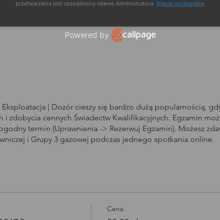
a szkolenia
przetwarzania jest uzasadniony interes Administratora.
Więcej szczegółów
Powered by
Open link in new window
Eksploatacja | Dozór cieszy się bardzo dużą popularnością, g
i zdobycia cennych Świadectw Kwalifikacyjnych. Egzamin może
dogodny termin (Uprawnienia -> Rezerwuj Egzamin). Możesz zd
owniczej i Grupy 3 gazowej podczas jednego spotkania online.
Cena