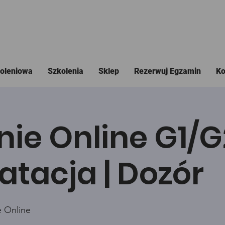
koleniowa
Szkolenia
Sklep
Rezerwuj Egzamin
Ko
nie Online G1/
atacja | Dozór
e Online