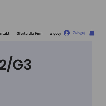
Zaloguj
ntakt
Oferta dla Firm
więcej
G2/G3