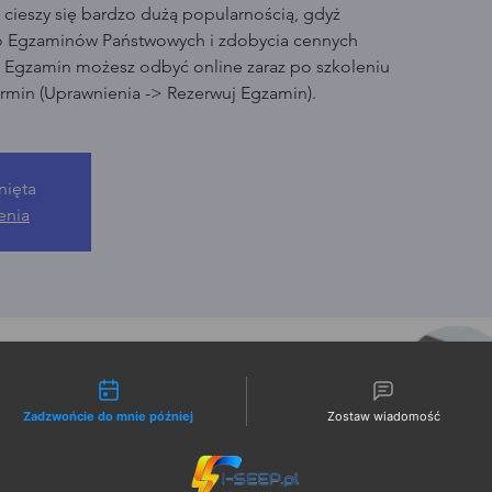
cieszy się bardzo dużą popularnością, gdyż
o Egzaminów Państwowych i zdobycia cennych
. Egzamin możesz odbyć online zaraz po szkoleniu
rmin (Uprawnienia -> Rezerwuj Egzamin).
nięta
enia
liwości kontaktu
Zadzwońcie do mnie później
Zostaw wiadomość