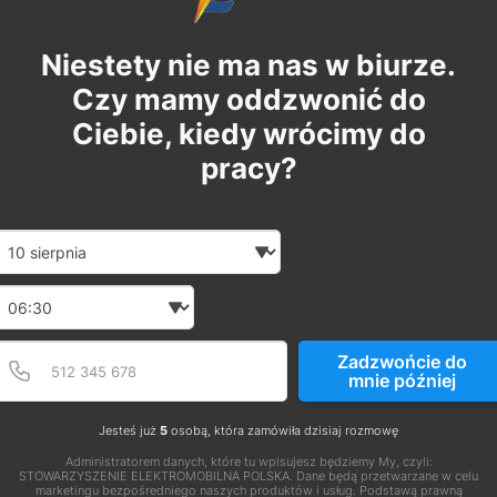
Niestety nie ma nas w biurze.
Czy mamy oddzwonić do
Ciebie, kiedy wrócimy do
pracy?
Date and time slection for sch
Wybierz datę
Wybierz godzinę
Podaj poprawny numer t
Numer telefonu
Zadzwońcie do
mnie później
Jesteś już
5
osobą, która zamówiła dzisiaj rozmowę
Administratorem danych, które tu wpisujesz będziemy My, czyli:
STOWARZYSZENIE ELEKTROMOBILNA POLSKA. Dane będą przetwarzane w celu
marketingu bezpośredniego naszych produktów i usług. Podstawą prawną