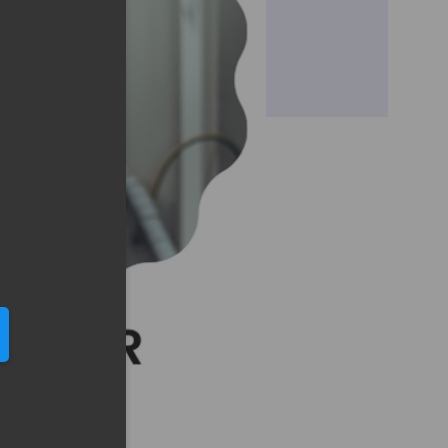
eduled call
elefonu w formacie E164