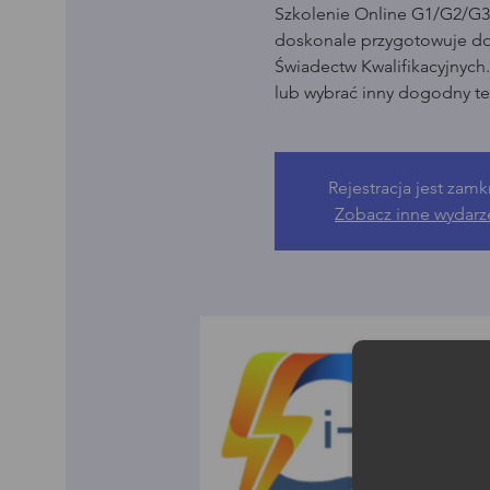
Szkolenie Online G1/G2/G3 
doskonale przygotowuje d
Świadectw Kwalifikacyjnych
lub wybrać inny dogodny te
Rejestracja jest zamk
Zobacz inne wydarz
Moż