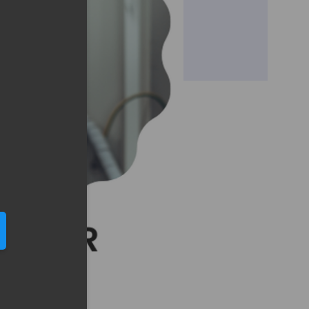
eduled call
elefonu w formacie E164