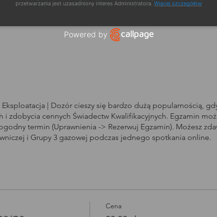
a szkolenia
przetwarzania jest uzasadniony interes Administratora.
Więcej szczegółów
Powered by
Open link in new window
Eksploatacja | Dozór cieszy się bardzo dużą popularnością, g
i zdobycia cennych Świadectw Kwalifikacyjnych. Egzamin może
dogodny termin (Uprawnienia -> Rezerwuj Egzamin). Możesz zd
owniczej i Grupy 3 gazowej podczas jednego spotkania online.
Cena