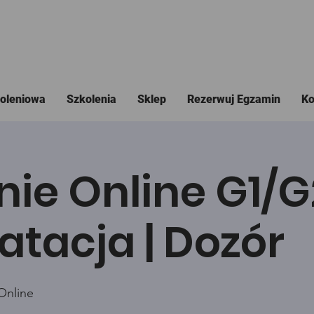
koleniowa
Szkolenia
Sklep
Rezerwuj Egzamin
Ko
nie Online G1/
atacja | Dozór
Online