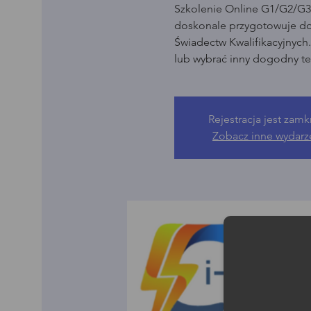
Szkolenie Online G1/G2/G3 
doskonale przygotowuje d
Świadectw Kwalifikacyjnych
lub wybrać inny dogodny te
Rejestracja jest zamk
Zobacz inne wydarz
Moż