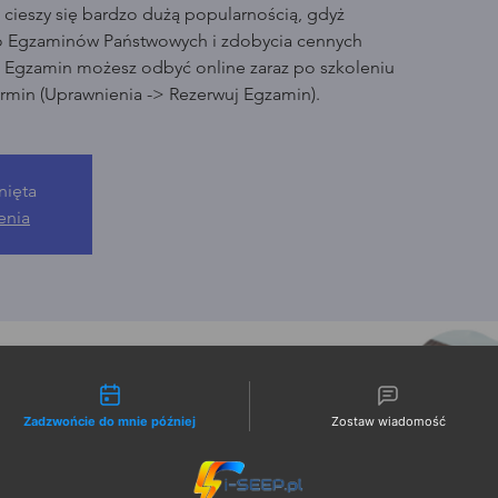
cieszy się bardzo dużą popularnością, gdyż
o Egzaminów Państwowych i zdobycia cennych
. Egzamin możesz odbyć online zaraz po szkoleniu
rmin (Uprawnienia -> Rezerwuj Egzamin).
nięta
enia
liwości kontaktu
Zadzwońcie do mnie później
Zostaw wiadomość