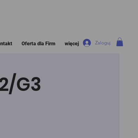
Zaloguj
ntakt
Oferta dla Firm
więcej
G2/G3