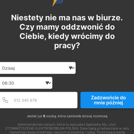
Niestety nie ma nas w biurze.
Czy mamy oddzwonić do
Ciebie, kiedy wrócimy do
pracy?
Date and time slection for sch
Wybierz datę
Wybierz godzinę
Podaj poprawny numer t
Numer telefonu
Zadzwońcie do
mnie później
Jesteś już
5
osobą, która zamówiła dzisiaj rozmowę
Administratorem danych, które tu wpisujesz będziemy My, czyli:
STOWARZYSZENIE ELEKTROMOBILNA POLSKA. Dane będą przetwarzane w celu
marketingu bezpośredniego naszych produktów i usług. Podstawą prawną