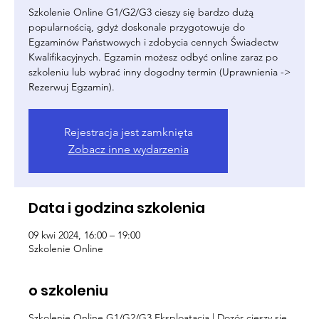
Szkolenie Online G1/G2/G3 cieszy się bardzo dużą
popularnością, gdyż doskonale przygotowuje do
Egzaminów Państwowych i zdobycia cennych Świadectw
Kwalifikacyjnych. Egzamin możesz odbyć online zaraz po
szkoleniu lub wybrać inny dogodny termin (Uprawnienia ->
Rezerwuj Egzamin).
Rejestracja jest zamknięta
Zobacz inne wydarzenia
Data i godzina szkolenia
09 kwi 2024, 16:00 – 19:00
Szkolenie Online
o szkoleniu
Szkolenie Online G1/G2/G3 Eksploatacja | Dozór cieszy się