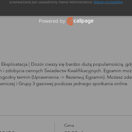
a szkolenia
przetwarzania jest uzasadniony interes Administratora.
Więcej szczegółów
Powered by
Open link in new window
Eksploatacja | Dozór cieszy się bardzo dużą popularnością, g
i zdobycia cennych Świadectw Kwalifikacyjnych. Egzamin może
dogodny termin (Uprawnienia -> Rezerwuj Egzamin). Możesz zd
owniczej i Grupy 3 gazowej podczas jednego spotkania online.
Cena