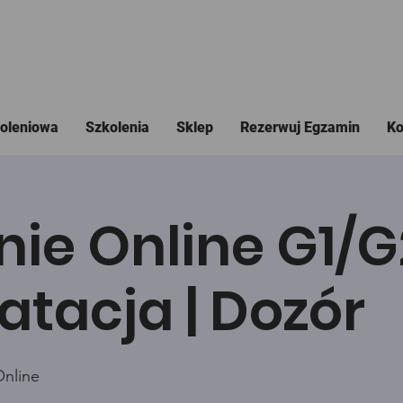
koleniowa
Szkolenia
Sklep
Rezerwuj Egzamin
Ko
nie Online G1/
atacja | Dozór
Online