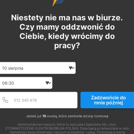
Niestety nie ma nas w biurze.
Czy mamy oddzwonić do
Ciebie, kiedy wrócimy do
pracy?
Date and time slection for sch
Wybierz datę
Wybierz godzinę
Podaj poprawny numer t
Numer telefonu
Zadzwońcie do
mnie później
Jesteś już
15
osobą, która zamówiła dzisiaj rozmowę
Administratorem danych, które tu wpisujesz będziemy My, czyli:
STOWARZYSZENIE ELEKTROMOBILNA POLSKA. Dane będą przetwarzane w celu
marketingu bezpośredniego naszych produktów i usług. Podstawą prawną