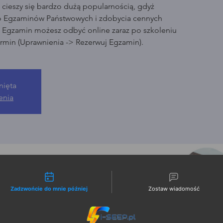
cieszy się bardzo dużą popularnością, gdyż
o Egzaminów Państwowych i zdobycia cennych
. Egzamin możesz odbyć online zaraz po szkoleniu
rmin (Uprawnienia -> Rezerwuj Egzamin).
nięta
enia
liwości kontaktu
Zadzwońcie do mnie później
Zostaw wiadomość