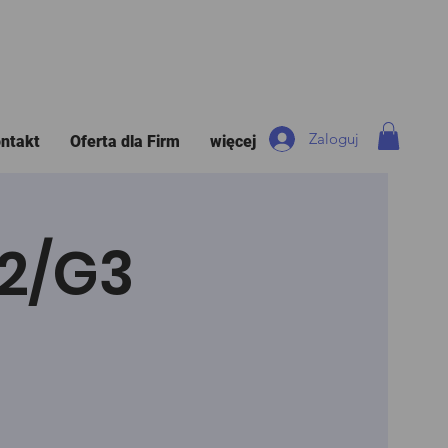
Zaloguj
ntakt
Oferta dla Firm
więcej
G2/G3