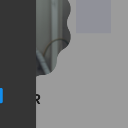
eduled call
elefonu w formacie E164