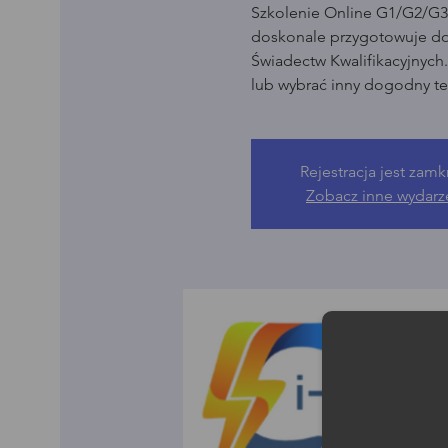
Szkolenie Online G1/G2/G3 
doskonale przygotowuje d
Świadectw Kwalifikacyjnych
lub wybrać inny dogodny te
Rejestracja jest zamk
Zobacz inne wydarz
Moż