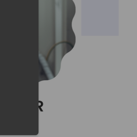
lefonu w formacie E164