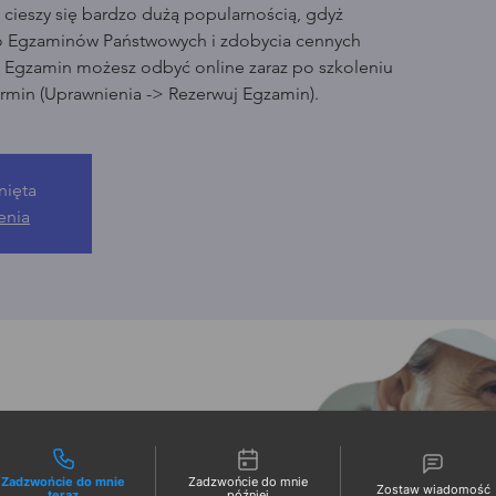
cieszy się bardzo dużą popularnością, gdyż
o Egzaminów Państwowych i zdobycia cennych
. Egzamin możesz odbyć online zaraz po szkoleniu
rmin (Uprawnienia -> Rezerwuj Egzamin).
nięta
enia
liwości kontaktu
Zadzwońcie do mnie
Zadzwońcie do mnie
Zostaw wiadomość
teraz
później