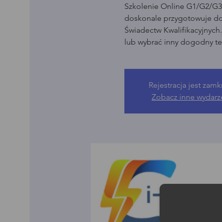
Szkolenie Online G1/G2/G3 
doskonale przygotowuje d
Świadectw Kwalifikacyjnych
lub wybrać inny dogodny te
Rejestracja jest zamk
Zobacz inne wydarz
Moż