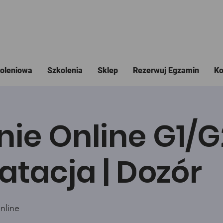
koleniowa
Szkolenia
Sklep
Rezerwuj Egzamin
Ko
nie Online G1/
atacja | Dozór
nline