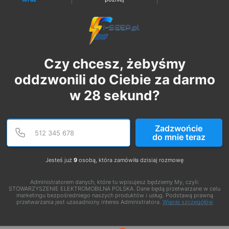
Czy chcesz, żebyśmy
oddzwonili do Ciebie za darmo
w
28
sekund?
Podaj poprawny numer te
Numer telefonu
Zadzwońcie
do mnie teraz
Jesteś już
9
osobą, która zamówiła dzisiaj rozmowę
Administratorem danych, które tu wpisujesz będziemy My, czyli:
STOWARZYSZENIE ELEKTROMOBILNA POLSKA. Dane będą przetwarzane w celu
marketingu bezpośredniego naszych produktów i usług. Podstawą prawną
przetwarzania jest uzasadniony interes Administratora.
Więcej szczegółów