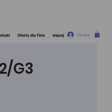
Zaloguj
ntakt
Oferta dla Firm
więcej
G2/G3