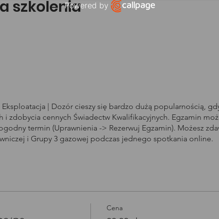
a szkolenia
Powered by
Open link in new window
Eksploatacja | Dozór cieszy się bardzo dużą popularnością, g
i zdobycia cennych Świadectw Kwalifikacyjnych. Egzamin może
dogodny termin (Uprawnienia -> Rezerwuj Egzamin). Możesz zd
owniczej i Grupy 3 gazowej podczas jednego spotkania online.
Cena