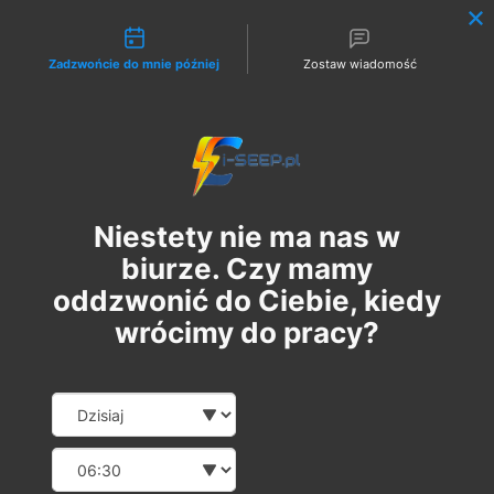
Możliwości kontaktu
Zadzwońcie do mnie później
Zostaw wiadomość
Zaloguj
Niestety nie ma nas w
biurze. Czy mamy
oddzwonić do Ciebie, kiedy
wrócimy do pracy?
Szkolenie Online G1/G2/G3
Date and time slection for sch
Wybierz datę
Eksploatacja | Dozór
Wybierz godzinę
pt., 07 cze
  |  
Szkolenie Online