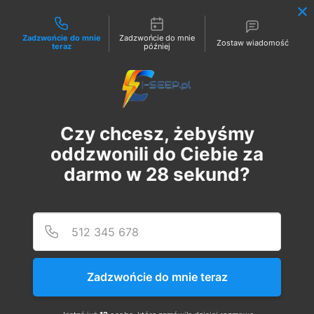
Możliwości kontaktu
Zadzwońcie do mnie
Zadzwońcie do mnie
Zostaw wiadomość
teraz
później
Zaloguj
Czy chcesz, żebyśmy
oddzwonili do Ciebie za
darmo w
28
sekund?
Podaj
Numer
Szkolenie Online G1/G2/G3
Eksploatacja | Dozór
Zadzwońcie do mnie teraz
czw., 22 sie
  |  
Szkolenie Online