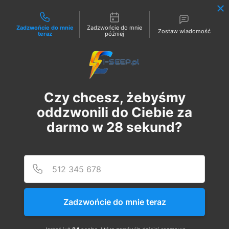
Możliwości kontaktu
Zadzwońcie do mnie
Zadzwońcie do mnie
Zostaw wiadomość
teraz
później
Zaloguj
Czy chcesz, żebyśmy
oddzwonili do Ciebie za
darmo w
28
sekund?
Podaj
Numer
Szkolenie Online G1/G2/G3
Eksploatacja | Dozór
Zadzwońcie do mnie teraz
pon., 26 sie
  |  
Szkolenie Online