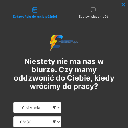
Możliwości kontaktu
Zadzwońcie do mnie później
Zostaw wiadomość
Zaloguj
Niestety nie ma nas w
biurze. Czy mamy
oddzwonić do Ciebie, kiedy
wrócimy do pracy?
Szkolenie Online G1/G2/G3
Date and time slection for sch
Wybierz datę
Eksploatacja | Dozór
Wybierz godzinę
śr., 28 sie
  |  
Szkolenie Online