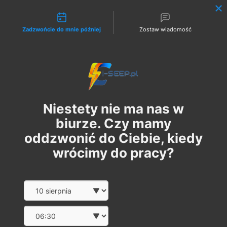
Możliwości kontaktu
Zadzwońcie do mnie później
Zostaw wiadomość
Zaloguj
Niestety nie ma nas w
biurze. Czy mamy
oddzwonić do Ciebie, kiedy
wrócimy do pracy?
Szkolenie Online G1/G2/G3
Date and time slection for sch
Wybierz datę
Eksploatacja | Dozór
Wybierz godzinę
wt., 28 sty
  |  
Szkolenie Online