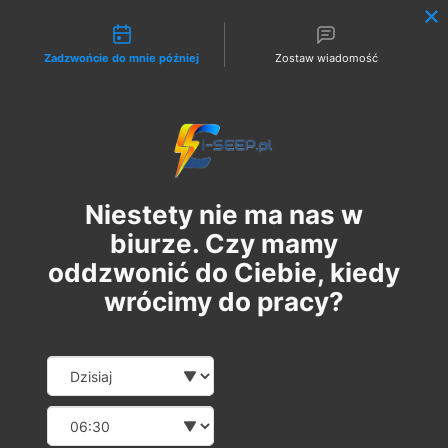
Możliwości kontaktu
Zadzwońcie do mnie później
Zostaw wiadomość
Zaloguj
Niestety nie ma nas w
biurze. Czy mamy
oddzwonić do Ciebie, kiedy
wrócimy do pracy?
Szkolenie Online G1/G2/G3
Date and time slection for sch
Wybierz datę
Eksploatacja | Dozór
Wybierz godzinę
wt., 25 lut
  |  
Szkolenie Online