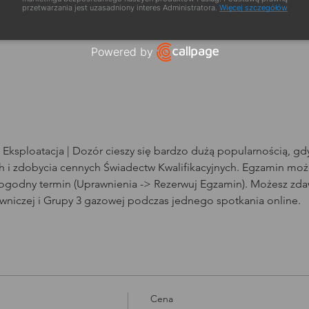
a szkolenia
przetwarzania jest uzasadniony interes Administratora.
Więcej szczegółów
Powered by
Open link in new window
Eksploatacja | Dozór cieszy się bardzo dużą popularnością, g
i zdobycia cennych Świadectw Kwalifikacyjnych. Egzamin może
dogodny termin (Uprawnienia -> Rezerwuj Egzamin). Możesz zda
owniczej i Grupy 3 gazowej podczas jednego spotkania online.
Cena