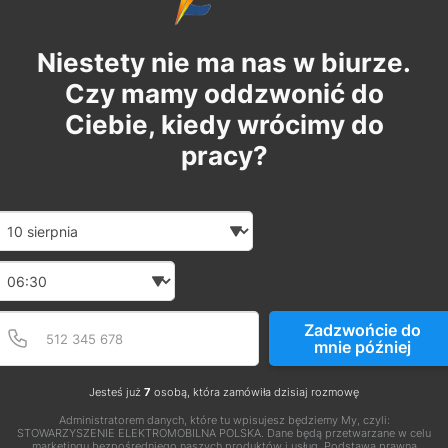
Niestety nie ma nas w biurze.
Czy mamy oddzwonić do
Ciebie, kiedy wrócimy do
pracy?
Date and time slection for sch
Wybierz datę
Wybierz godzinę
Podaj poprawny numer t
Numer telefonu
Zadzwońcie do
mnie później
Jesteś już
7
osobą, która zamówiła dzisiaj rozmowę
Administratorem danych, które tu wpisujesz będziemy My, czyli:
STOWARZYSZENIE ELEKTROMOBILNA POLSKA. Dane będą przetwarzane w celu
marketingu bezpośredniego naszych produktów i usług. Podstawą prawną