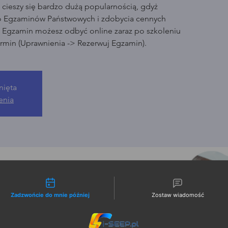
cieszy się bardzo dużą popularnością, gdyż
o Egzaminów Państwowych i zdobycia cennych
. Egzamin możesz odbyć online zaraz po szkoleniu
rmin (Uprawnienia -> Rezerwuj Egzamin).
nięta
enia
liwości kontaktu
Zadzwońcie do mnie później
Zostaw wiadomość