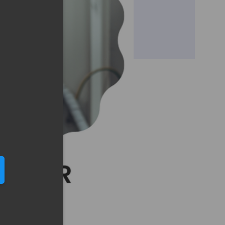
eduled call
elefonu w formacie E164