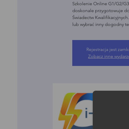
Szkolenie Online G1/G2/G3 
doskonale przygotowuje d
Świadectw Kwalifikacyjnych
lub wybrać inny dogodny te
Rejestracja jest zamk
Zobacz inne wydarz
Moż