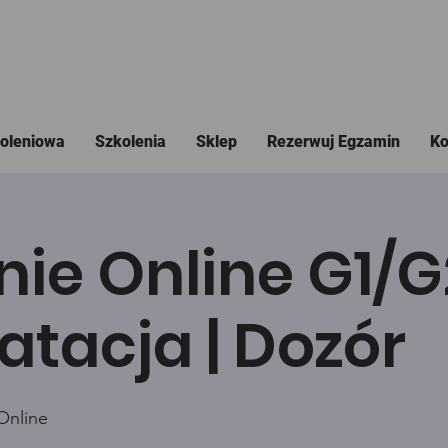
koleniowa
Szkolenia
Sklep
Rezerwuj Egzamin
Ko
nie Online G1/
atacja | Dozór
Online