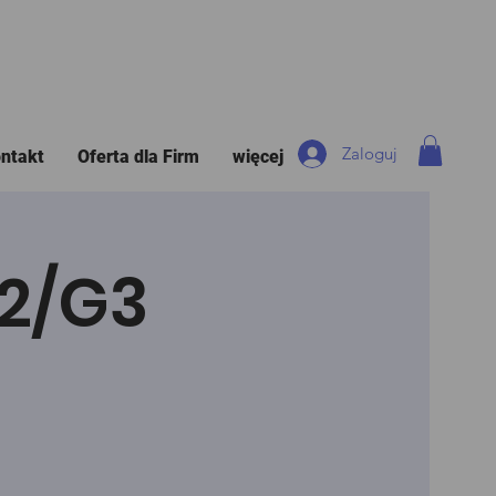
Zaloguj
ntakt
Oferta dla Firm
więcej
G2/G3