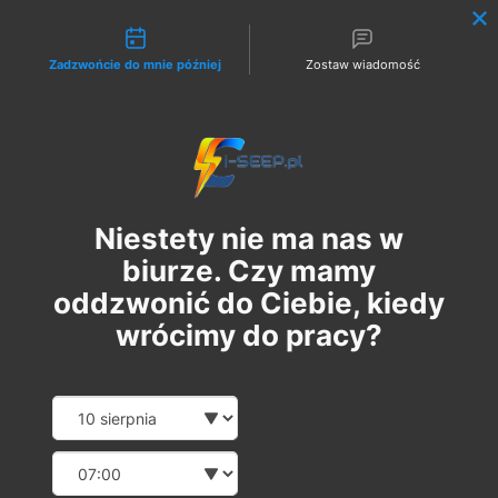
Możliwości kontaktu
Zadzwońcie do mnie później
Zostaw wiadomość
Zaloguj
Niestety nie ma nas w
biurze. Czy mamy
oddzwonić do Ciebie, kiedy
wrócimy do pracy?
Szkolenie Online G1/G2/G3
Date and time slection for sch
Wybierz datę
Eksploatacja | Dozór
Wybierz godzinę
śr., 12 mar
  |  
Szkolenie Online