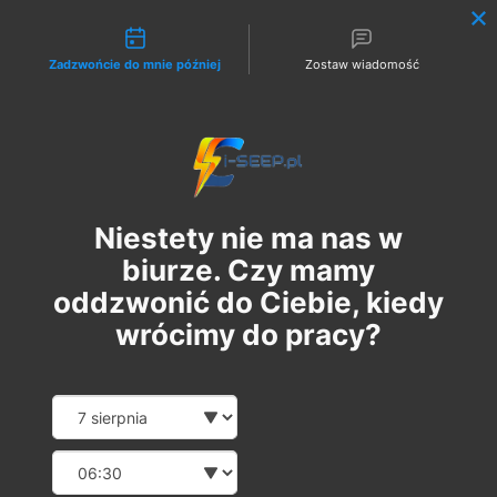
Możliwości kontaktu
Zadzwońcie do mnie później
Zostaw wiadomość
Zaloguj
Niestety nie ma nas w
biurze. Czy mamy
oddzwonić do Ciebie, kiedy
wrócimy do pracy?
Szkolenie Online G1/G2/G3
Date and time slection for sch
Wybierz datę
Eksploatacja | Dozór
Wybierz godzinę
pon., 17 mar
  |  
Szkolenie Online