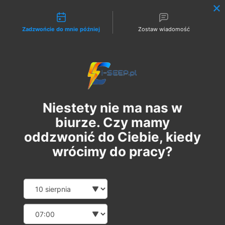
Możliwości kontaktu
Zadzwońcie do mnie później
Zostaw wiadomość
Zaloguj
Niestety nie ma nas w
biurze. Czy mamy
oddzwonić do Ciebie, kiedy
wrócimy do pracy?
Szkolenie Online G1/G2/G3
Date and time slection for sch
Wybierz datę
Eksploatacja | Dozór
Wybierz godzinę
śr., 09 kwi
  |  
Szkolenie Online