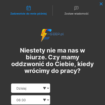
Możliwości kontaktu
Zadzwońcie do mnie później
Zostaw wiadomość
Zaloguj
Niestety nie ma nas w
biurze. Czy mamy
oddzwonić do Ciebie, kiedy
wrócimy do pracy?
Szkolenie Online G1/G2/G3
Date and time slection for sch
Wybierz datę
Eksploatacja | Dozór
Wybierz godzinę
śr., 30 kwi
  |  
Szkolenie Online