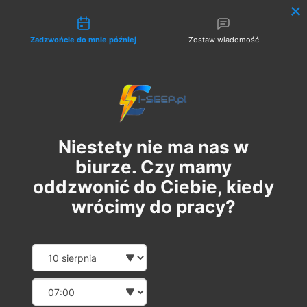
Możliwości kontaktu
Zadzwońcie do mnie później
Zostaw wiadomość
Zaloguj
Niestety nie ma nas w
biurze. Czy mamy
oddzwonić do Ciebie, kiedy
wrócimy do pracy?
Szkolenie Online G1/G2/G3
Date and time slection for sch
Wybierz datę
Eksploatacja | Dozór
Wybierz godzinę
śr., 11 cze
  |  
Szkolenie Online