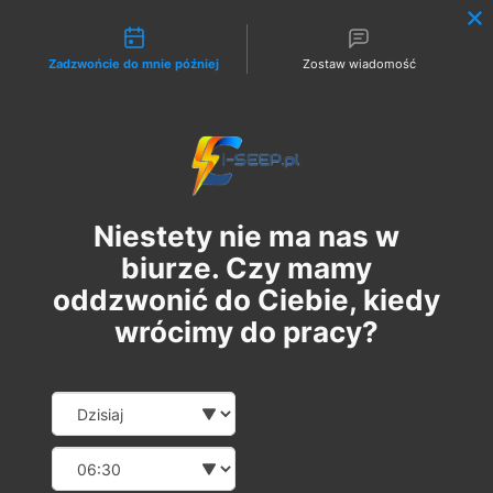
Możliwości kontaktu
Zadzwońcie do mnie później
Zostaw wiadomość
Zaloguj
Niestety nie ma nas w
biurze. Czy mamy
oddzwonić do Ciebie, kiedy
wrócimy do pracy?
Szkolenie Online G1/G2/G3
Date and time slection for sch
Wybierz datę
Eksploatacja | Dozór
Wybierz godzinę
śr., 25 cze
  |  
Szkolenie Online