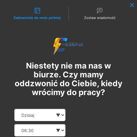
Możliwości kontaktu
Zadzwońcie do mnie później
Zostaw wiadomość
Zaloguj
Niestety nie ma nas w
biurze. Czy mamy
oddzwonić do Ciebie, kiedy
wrócimy do pracy?
Szkolenie Online G1/G2/G3
Date and time slection for sch
Wybierz datę
Eksploatacja | Dozór
Wybierz godzinę
wt., 01 lip
  |  
Szkolenie Online