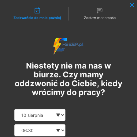
Możliwości kontaktu
Zadzwońcie do mnie później
Zostaw wiadomość
Zaloguj
Niestety nie ma nas w
biurze. Czy mamy
oddzwonić do Ciebie, kiedy
wrócimy do pracy?
Szkolenie Online G1/G2/G3
Date and time slection for sch
Wybierz datę
Eksploatacja | Dozór
Wybierz godzinę
śr., 02 lip
  |  
Szkolenie Online