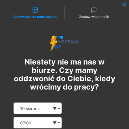
Możliwości kontaktu
Zadzwońcie do mnie później
Zostaw wiadomość
Zaloguj
Niestety nie ma nas w
biurze. Czy mamy
oddzwonić do Ciebie, kiedy
wrócimy do pracy?
Szkolenie Online G1/G2/G3
Date and time slection for sch
Wybierz datę
Eksploatacja | Dozór
Wybierz godzinę
wt., 29 lip
  |  
Szkolenie Online