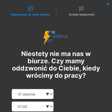
Możliwości kontaktu
Zadzwońcie do mnie później
Zostaw wiadomość
Zaloguj
Niestety nie ma nas w
biurze. Czy mamy
oddzwonić do Ciebie, kiedy
wrócimy do pracy?
Szkolenie Online G1/G2/G3
Date and time slection for sch
Wybierz datę
Eksploatacja | Dozór
Wybierz godzinę
pt., 01 sie
  |  
Szkolenie Online