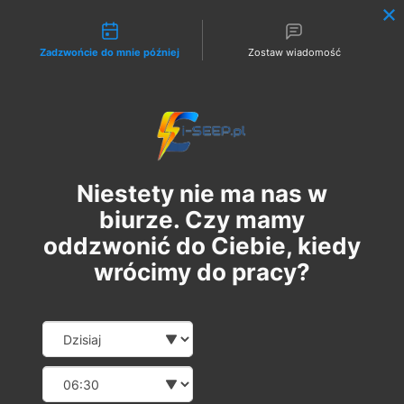
Możliwości kontaktu
Zadzwońcie do mnie później
Zostaw wiadomość
Zaloguj
Niestety nie ma nas w
biurze. Czy mamy
oddzwonić do Ciebie, kiedy
wrócimy do pracy?
Szkolenie Online G1/G2/G3
Date and time slection for sch
Wybierz datę
Eksploatacja | Dozór
Wybierz godzinę
śr., 13 sie
  |  
Szkolenie Online