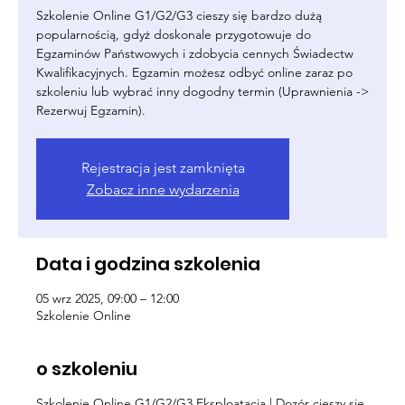
Szkolenie Online G1/G2/G3 cieszy się bardzo dużą
popularnością, gdyż doskonale przygotowuje do
Egzaminów Państwowych i zdobycia cennych Świadectw
Kwalifikacyjnych. Egzamin możesz odbyć online zaraz po
szkoleniu lub wybrać inny dogodny termin (Uprawnienia ->
Rezerwuj Egzamin).
Rejestracja jest zamknięta
Zobacz inne wydarzenia
Data i godzina szkolenia
05 wrz 2025, 09:00 – 12:00
Szkolenie Online
o szkoleniu
Szkolenie Online G1/G2/G3 Eksploatacja | Dozór cieszy się