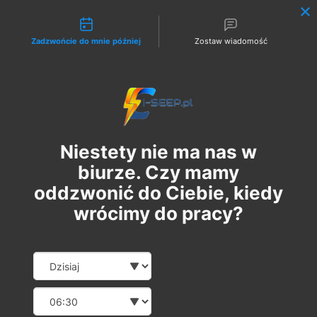
Możliwości kontaktu
Zadzwońcie do mnie później
Zostaw wiadomość
Zaloguj
Niestety nie ma nas w
biurze. Czy mamy
oddzwonić do Ciebie, kiedy
wrócimy do pracy?
Szkolenie Online G1/G2/G3
Date and time slection for sch
Wybierz datę
Eksploatacja | Dozór
Wybierz godzinę
wt., 07 paź
  |  
Szkolenie Online