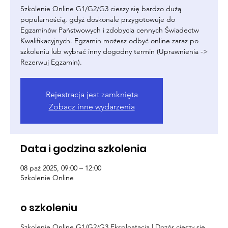
Szkolenie Online G1/G2/G3 cieszy się bardzo dużą
popularnością, gdyż doskonale przygotowuje do
Egzaminów Państwowych i zdobycia cennych Świadectw
Kwalifikacyjnych. Egzamin możesz odbyć online zaraz po
szkoleniu lub wybrać inny dogodny termin (Uprawnienia ->
Rezerwuj Egzamin).
Rejestracja jest zamknięta
Zobacz inne wydarzenia
Data i godzina szkolenia
08 paź 2025, 09:00 – 12:00
Szkolenie Online
o szkoleniu
Szkolenie Online G1/G2/G3 Eksploatacja | Dozór cieszy się