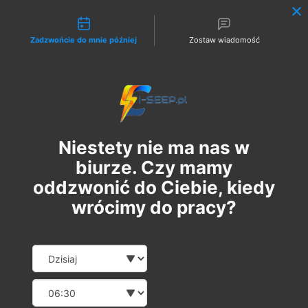
Możliwości kontaktu
Zadzwońcie do mnie później
Zostaw wiadomość
Zaloguj
Niestety nie ma nas w
biurze. Czy mamy
oddzwonić do Ciebie, kiedy
wrócimy do pracy?
Szkolenie Online G1/G2/G3
Date and time slection for sch
Wybierz datę
Eksploatacja | Dozór
Wybierz godzinę
wt., 25 lis
  |  
Szkolenie Online