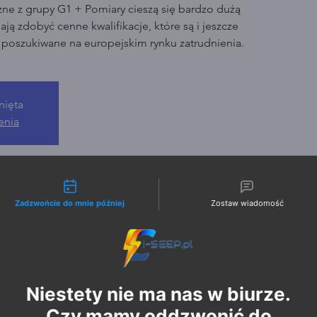
zne z grupy G1 + Pomiary cieszą się bardzo dużą
ją zdobyć cenne kwalifikacje, które są i jeszcze
o poszukiwane na europejskim rynku zatrudnienia.
nięta
enia
liwości kontaktu
Zadzwońcie do mnie później
Zostaw wiadomość
Niestety nie ma nas w biurze.
Czy mamy oddzwonić do