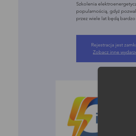
Szkolenia elektroenergetyc
popularnością, gdyż pozwala
przez wiele lat będą bardz
Rejestracja jest zamk
Zobacz inne wydarz
Moż