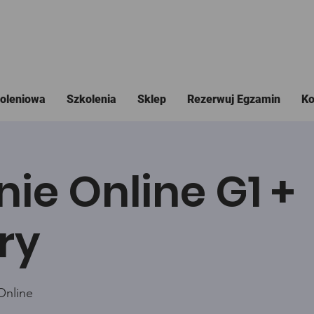
koleniowa
Szkolenia
Sklep
Rezerwuj Egzamin
Ko
nie Online G1 +
ry
Online