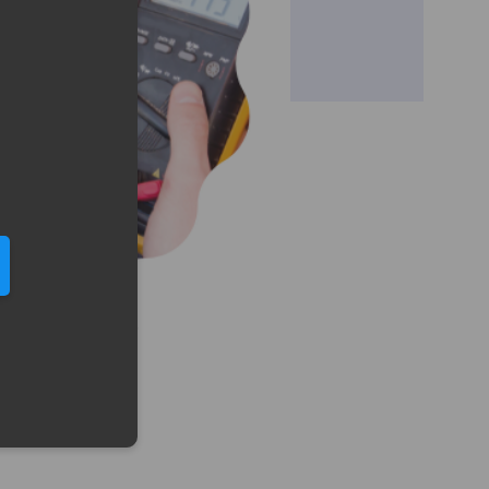
eduled call
elefonu w formacie E164