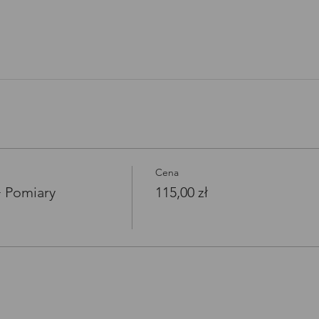
Open link in new window
Cena
+ Pomiary
115,00 zł