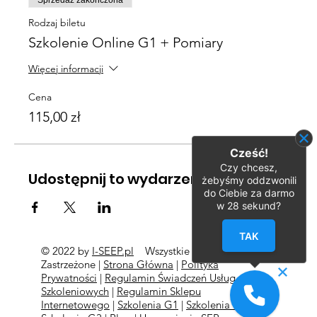
Sprzedaż zakończona
Rodzaj biletu
Szkolenie Online G1 + Pomiary
Więcej informacji
Cena
115,00 zł
Cześć!
Czy chcesz,
Udostępnij to wydarzenie
żebyśmy oddzwonili
do Ciebie za darmo
w
28
sekund?
TAK
© 2022 by
I-SEEP.pl
Wszystkie Prawa
©
Zastrzeżone |
Strona Główna
|
Polityka
Prywatności
|
Regulamin Świadczeń Usług
Szkoleniowych
|
Regulamin Sklepu
Internetowego
|
Szkolenia G1
|
Szkolenia G2
l