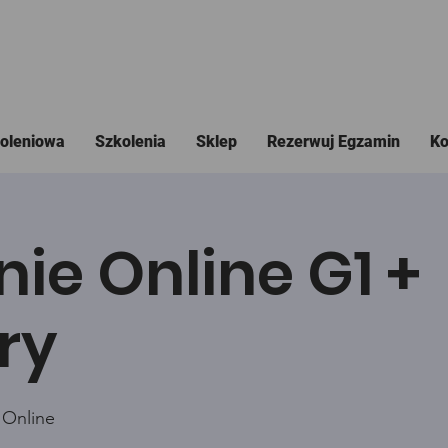
koleniowa
Szkolenia
Sklep
Rezerwuj Egzamin
Ko
nie Online G1 +
ry
 Online