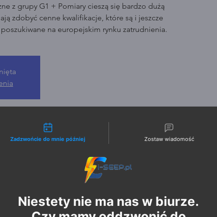
zne z grupy G1 + Pomiary cieszą się bardzo dużą
ją zdobyć cenne kwalifikacje, które są i jeszcze
o poszukiwane na europejskim rynku zatrudnienia.
nięta
enia
liwości kontaktu
Zadzwońcie do mnie później
Zostaw wiadomość
Niestety nie ma nas w biurze.
Czy mamy oddzwonić do