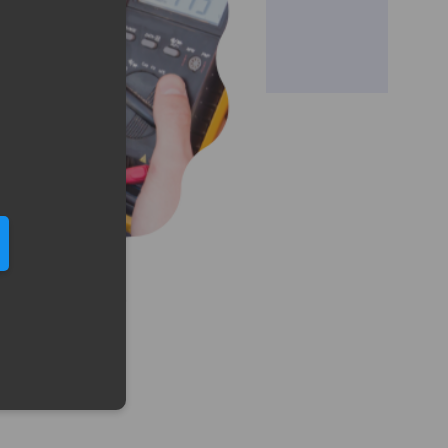
eduled call
elefonu w formacie E164