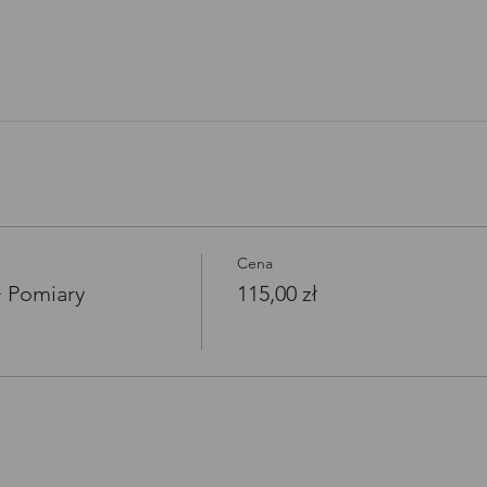
Open link in new window
Cena
+ Pomiary
115,00 zł