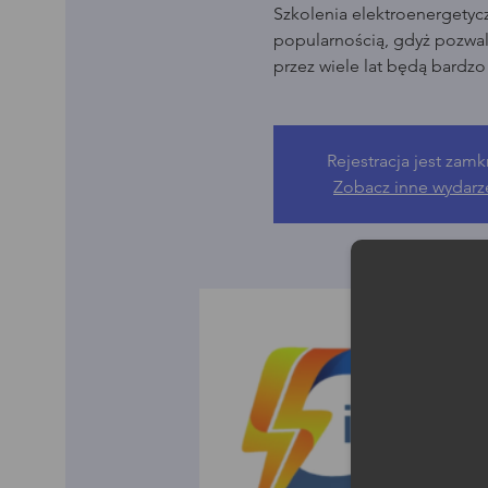
Szkolenia elektroenergetyc
popularnością, gdyż pozwala
przez wiele lat będą bardz
Rejestracja jest zamk
Zobacz inne wydarz
Moż