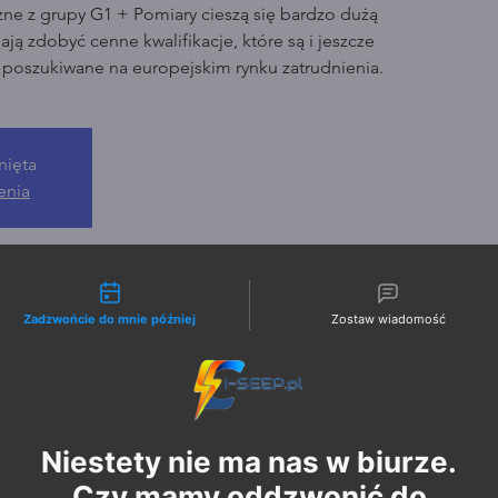
zne z grupy G1 + Pomiary cieszą się bardzo dużą
ją zdobyć cenne kwalifikacje, które są i jeszcze
o poszukiwane na europejskim rynku zatrudnienia.
nięta
enia
liwości kontaktu
Zadzwońcie do mnie później
Zostaw wiadomość
Niestety nie ma nas w biurze.
Czy mamy oddzwonić do