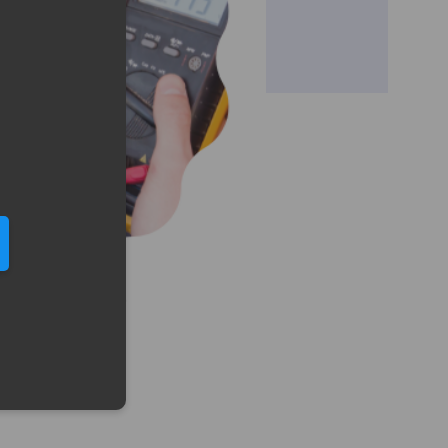
eduled call
elefonu w formacie E164