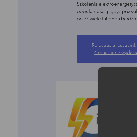
Szkolenia elektroenergetyc
popularnością, gdyż pozwala
przez wiele lat będą bardz
Rejestracja jest zamk
Zobacz inne wydarz
Moż