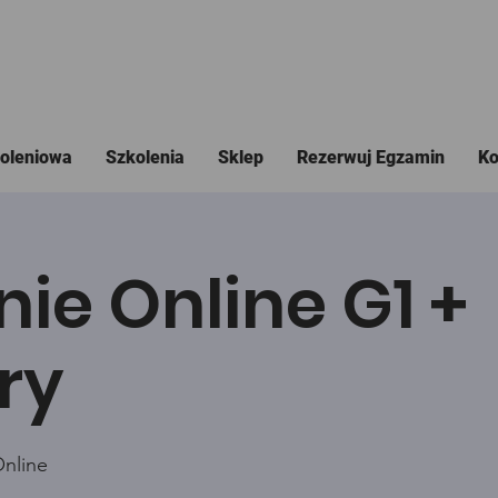
koleniowa
Szkolenia
Sklep
Rezerwuj Egzamin
Ko
nie Online G1 +
ry
Online