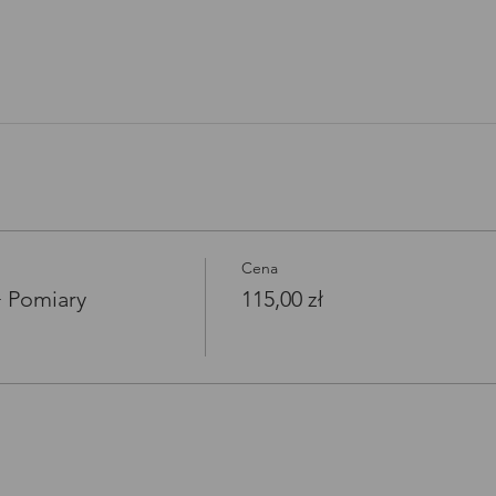
Open link in new window
Cena
+ Pomiary
115,00 zł