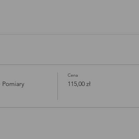
Open link in new window
Cena
+ Pomiary
115,00 zł