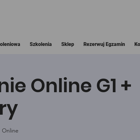
koleniowa
Szkolenia
Sklep
Rezerwuj Egzamin
Ko
nie Online G1 +
ry
 Online