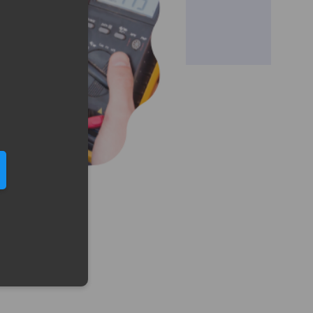
eduled call
elefonu w formacie E164