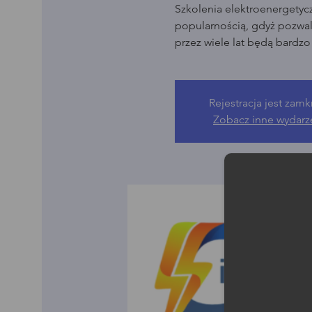
Szkolenia elektroenergetyc
popularnością, gdyż pozwala
przez wiele lat będą bardz
Rejestracja jest zamk
Zobacz inne wydarz
Moż