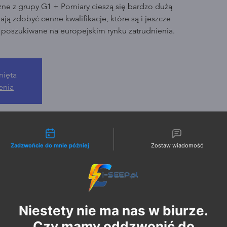
zne z grupy G1 + Pomiary cieszą się bardzo dużą
ją zdobyć cenne kwalifikacje, które są i jeszcze
o poszukiwane na europejskim rynku zatrudnienia.
nięta
enia
liwości kontaktu
Zadzwońcie do mnie później
Zostaw wiadomość
Niestety nie ma nas w biurze.
Czy mamy oddzwonić do