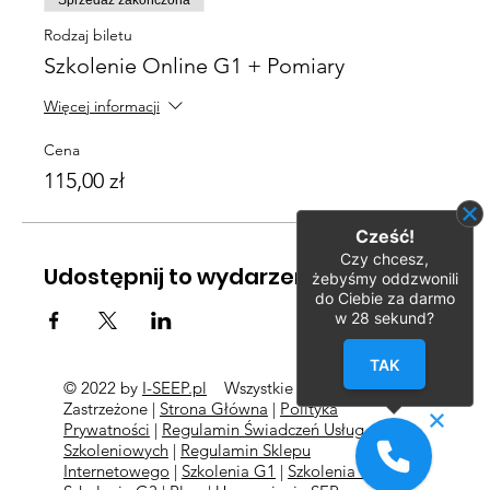
Sprzedaż zakończona
Rodzaj biletu
Szkolenie Online G1 + Pomiary
Więcej informacji
Cena
115,00 zł
Cześć!
Czy chcesz,
Udostępnij to wydarzenie
żebyśmy oddzwonili
do Ciebie za darmo
w
28
sekund?
TAK
© 2022 by
I-SEEP.pl
Wszystkie Prawa
©
Zastrzeżone |
Strona Główna
|
Polityka
Prywatności
|
Regulamin Świadczeń Usług
Szkoleniowych
|
Regulamin Sklepu
Internetowego
|
Szkolenia G1
|
Szkolenia G2
l